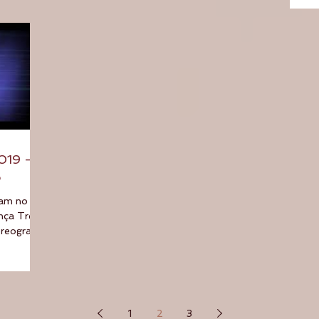
019 -
o
tam no
nça Trevo
reografia:
1
2
3