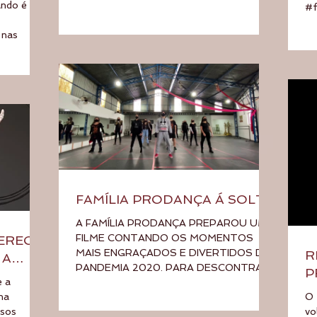
ando é
#f
 nas
FAMÍLIA PRODANÇA Á SOLTA
A FAMÍLIA PRODANÇA PREPAROU UM
FILME CONTANDO OS MOMENTOS
FERECE
MAIS ENGRAÇADOS E DIVERTIDOS DA
R
 A
PANDEMIA 2020. PARA DESCONTRAIR
P
e a
TODA A FAMÍLIA...
ma
O 
rsos
vo