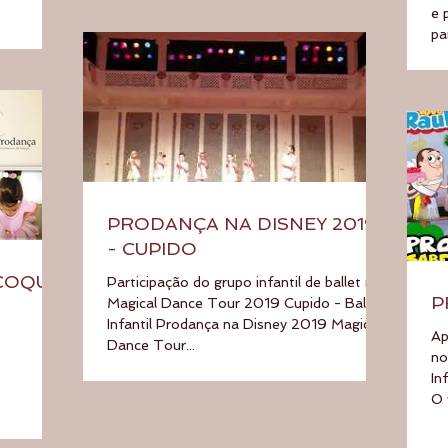
e 
pa
PRODANÇA NA DISNEY 2019
- CUPIDO
 COQUE
Participação do grupo infantil de ballet no
P
Magical Dance Tour 2019 Cupido - Ballet
Infantil Prodança na Disney 2019 Magical
Ap
Dance Tour...
no
In
O 