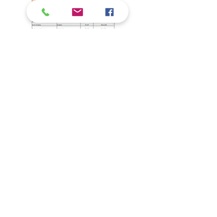
Agende uma aula experimental
19.3272.3898 (Prodança Jd
Miranda)
19.2517.0838 (ProdançaTaquaral)
contato@prodanca.com.br
Voltar ao topo