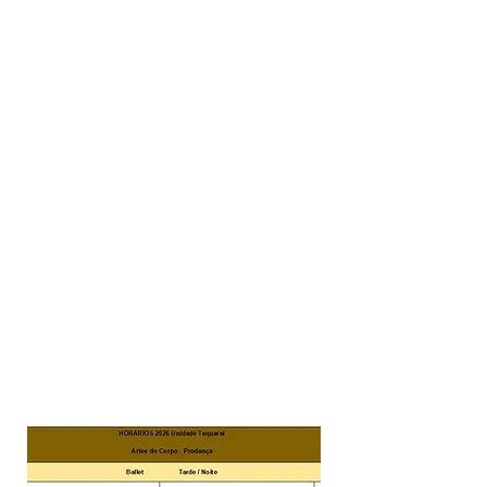
Ballet
Jazz
Teatro
Hip Hop
Tecido Acrobático
Ginástica Artística