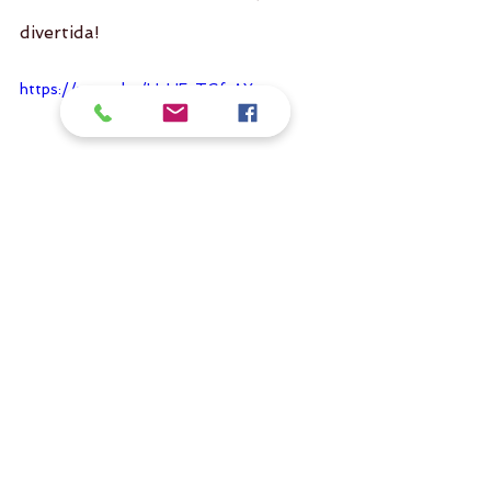
divertida!
https://youtu.be/U-UFzTCfxAY
Comentários