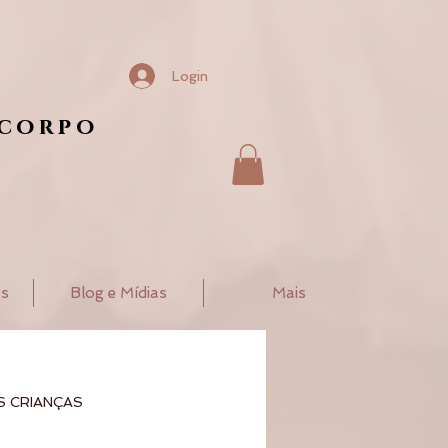
Login
 corpo
os
Blog e Mídias
Mais
S CRIANÇAS