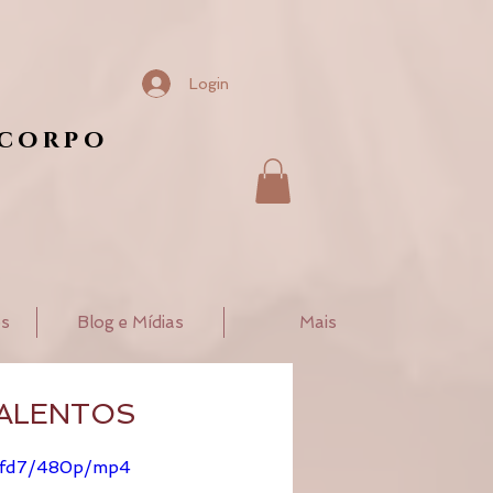
Login
 corpo
os
Blog e Mídias
Mais
TALENTOS
e2fd7/480p/mp4