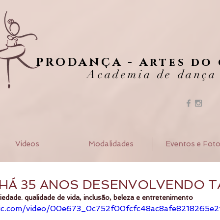
PRODANÇA - Artes do
Academia de dança
Videos
Modalidades
Eventos e Fot
HÁ 35 ANOS DESENVOLVENDO 
iedade. qualidade de vida, inclusão, beleza e entretenimento
tatic.com/video/00e673_0c752f00fcfc48ac8afe8218265